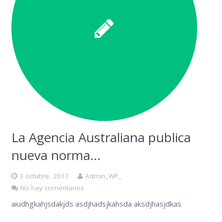
La Agencia Australiana publica
nueva norma…
3 octubre, 2017
Admin_WP_
No hay comentarios
aiudhgkahjsdakjds asdjhadsjkahsda aksdjhasjdkas