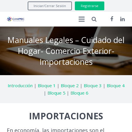
Iniciar/Cerrar Sesión
Registrarse
Inicio
Manuales Legales – Cuidado del
Manuales Legales
Hogar- Comercio Exterior-
Importaciones
Asuntos Regulatorios
Formatos
Introducción
|
Bloque 1
|
Bloque 2
|
Bloque 3
|
Bloque 4
Seminarios Internacionales
|
Bloque 5
|
Bloque 6
IMPORTACIONES
En economía, las importaciones son el