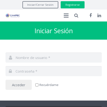
Iniciar/Cerrar Sesión
Registrarse
Inicio
Iniciar Sesión
Manuales Legales
Asuntos Regulatorios
Formatos
Seminarios Internacionales
Acceder
Recuérdame