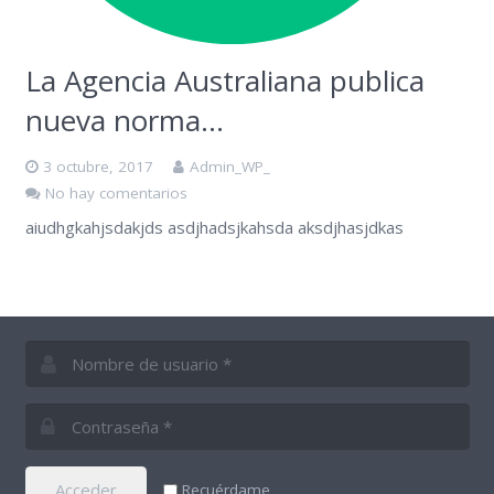
La Agencia Australiana publica
nueva norma…
3 octubre, 2017
Admin_WP_
No hay comentarios
aiudhgkahjsdakjds asdjhadsjkahsda aksdjhasjdkas
Acceder
Recuérdame