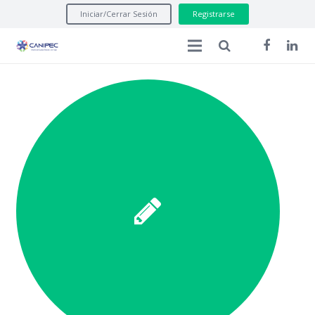
Iniciar/Cerrar Sesión
Registrarse
Inicio
Manuales Legales
Asuntos Regulatorios
Formatos
Seminarios Internacionales